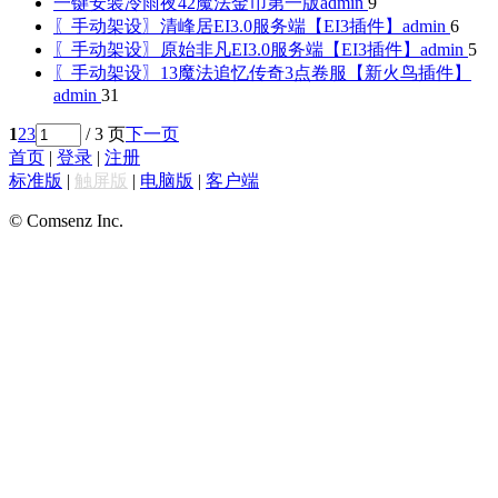
一键安装冷雨夜42魔法金币第一版
admin
9
〖手动架设〗清峰居EI3.0服务端【EI3插件】
admin
6
〖手动架设〗原始非凡EI3.0服务端【EI3插件】
admin
5
〖手动架设〗13魔法追忆传奇3点卷服【新火鸟插件】
admin
31
1
2
3
/ 3 页
下一页
首页
|
登录
|
注册
标准版
|
触屏版
|
电脑版
|
客户端
© Comsenz Inc.