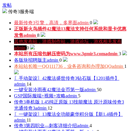
发帖
传奇3服务端
最新传奇3引擎，高清，多界面
admin
0
正版新火鸟插件42魔法13魔法支持任何系统和显卡优惠
发售
admin
8
其他发布站，游戏制作站，游戏论坛，游戏相关发布
admin
0
本站所有压缩包解压密码为www.3gmir3.com
admin
3
各版块招聘版主
admin
0
本站站长唯一QQ111736，业务咨询和办理加QQ
admin
1
〖手动架设〗42魔法盛世传奇3钻石版【1201插件】
admin
14
一键安装冷雨夜42魔法金币第一版
admin
50
GSP国际服端+视频+攻略
admin
5
传奇3单机版 1.45纯正原版 13技能魔法 原汁原味传奇3
光通传奇3
admin
12
〖一键架设〗13魔法全功能豪华积分版【新1.4插件】
admin
11
传奇3第四职业---刺客详细介绍
admin
4