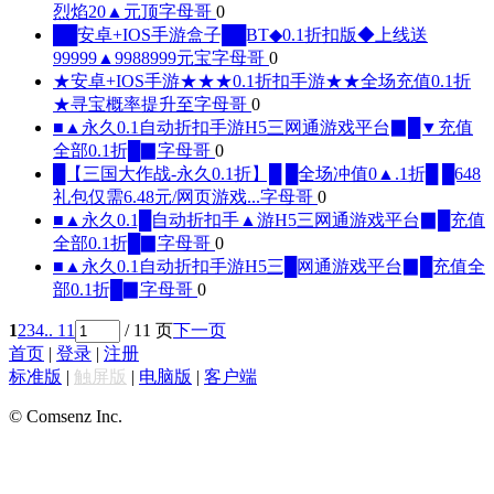
烈焰20▲元顶
字母哥
0
██安卓+IOS手游盒子██BT◆0.1折扣版◆上线送
99999▲9988999元宝
字母哥
0
★安卓+IOS手游★★★0.1折扣手游★★全场充值0.1折
★寻宝概率提升至
字母哥
0
■▲永久0.1自动折扣手游H5三网通游戏平台▉█▼充值
全部0.1折█▉
字母哥
0
█【三国大作战-永久0.1折】█ █全场冲值0▲.1折█ █648
礼包仅需6.48元/网页游戏...
字母哥
0
■▲永久0.1█自动折扣手▲游H5三网通游戏平台▉█充值
全部0.1折█▉
字母哥
0
■▲永久0.1自动折扣手游H5三█网通游戏平台▉█充值全
部0.1折█▉
字母哥
0
1
2
3
4
.. 11
/ 11 页
下一页
首页
|
登录
|
注册
标准版
|
触屏版
|
电脑版
|
客户端
© Comsenz Inc.