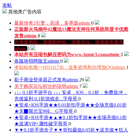
发帖
其他类广告内容
最新传奇3引擎，高清，多界面
admin
0
正版新火鸟插件42魔法13魔法支持任何系统和显卡优惠
发售
admin
8
其他发布站，游戏制作站，游戏论坛，游戏相关发布
admin
0
本站所有压缩包解压密码为www.3gmir3.com
admin
3
各版块招聘版主
admin
0
本站站长唯一QQ111736，业务咨询和办理加QQ
admin
1
影子商业登录器正式发布
admin
29
关于购买论坛积分的说明
admin
7
↓↓↓ 0.1折手游平台 ↓↓↓ 安卓，IOS，0.1折，免费首冲，
充值返利 0.1折游戏盒...
字母哥
0
★安卓+IOS手游★★0.01折扣手游★★全场充值0.01折
★无▉限元宝99E、G
字母哥
0
★安卓+IOS手游★▲★0.1折扣手游★★全场充值0.1折
★送满VIP+属性破
字母哥
0
▼▼0.1折手游盒子▼▼折扣最低0.05折▼送充值▼狂人